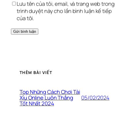
Lưu tên của tôi, email, và trang web trong
trình duyệt này cho lần bình luận kế tiếp
của tôi.
THÊM BÀI VIẾT
Top Những Cách Chơi Tài
05/02/2024
Xỉu Online Luôn Thắng
Tốt Nhất 2024