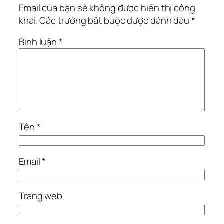
Email của bạn sẽ không được hiển thị công
khai.
Các trường bắt buộc được đánh dấu
*
Bình luận
*
Tên
*
Email
*
Trang web