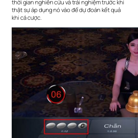
thời gian nghiên cứu và trải nghiệm trước khi
thật sự áp dụng nó vào để dự đoán kết quả
khi cá cược.