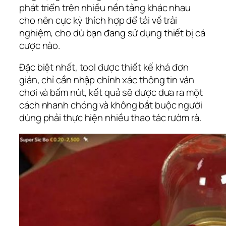
phát triển trên nhiều nền tảng khác nhau
cho nên cực kỳ thích hợp để tải về trải
nghiệm, cho dù bạn đang sử dụng thiết bị cá
cược nào.
Đặc biệt nhất, tool được thiết kế khá đơn
giản, chỉ cần nhập chính xác thông tin ván
chơi và bấm nút, kết quả sẽ được đưa ra một
cách nhanh chóng và không bắt buộc người
dùng phải thực hiện nhiều thao tác rườm rà.