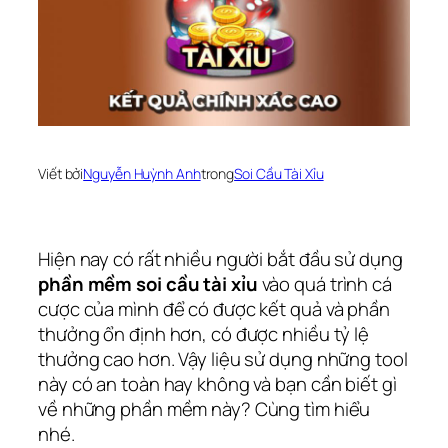
Viết bởi
Nguyễn Huỳnh Anh
trong
Soi Cầu Tài Xỉu
Hiện nay có rất nhiều người bắt đầu sử dụng
phần mềm soi cầu tài xỉu
vào quá trình cá
cược của mình để có được kết quả và phần
thưởng ổn định hơn, có được nhiều tỷ lệ
thưởng cao hơn. Vậy liệu sử dụng những tool
này có an toàn hay không và bạn cần biết gì
về những phần mềm này? Cùng tìm hiểu
nhé.