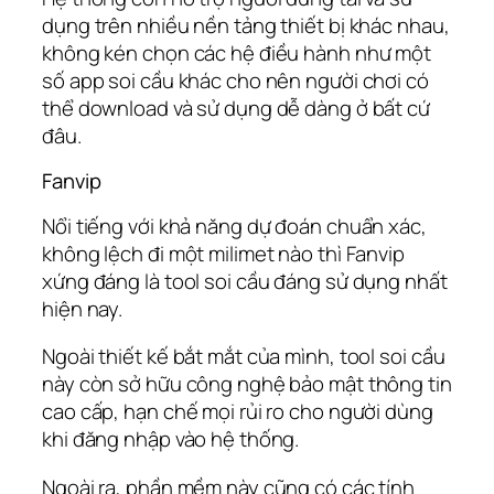
dụng trên nhiều nền tảng thiết bị khác nhau,
không kén chọn các hệ điều hành như một
số app soi cầu khác cho nên người chơi có
thể download và sử dụng dễ dàng ở bất cứ
đâu.
Fanvip
Nổi tiếng với khả năng dự đoán chuẩn xác,
không lệch đi một milimet nào thì Fanvip
xứng đáng là tool soi cầu đáng sử dụng nhất
hiện nay.
Ngoài thiết kế bắt mắt của mình, tool soi cầu
này còn sở hữu công nghệ bảo mật thông tin
cao cấp, hạn chế mọi rủi ro cho người dùng
khi đăng nhập vào hệ thống.
Ngoài ra, phần mềm này cũng có các tính