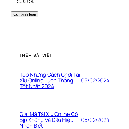
của tôi.
THÊM BÀI VIẾT
Top Những Cách Chơi Tài
05/02/2024
Xỉu Online Luôn Thắng
Tốt Nhất 2024
Giải Mã Tài Xỉu Online Có
05/02/2024
Bịp Không Và Dấu Hiệu
Nhận Biết