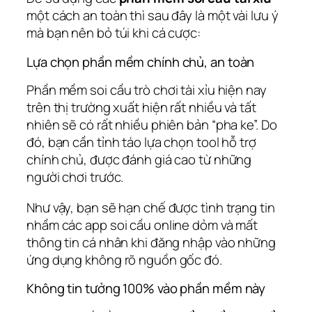
một cách an toàn thì sau đây là một vài lưu ý
mà bạn nên bỏ túi khi cá cược:
Lựa chọn phần mềm chính chủ, an toàn
Phần mềm soi cầu trò chơi tài xỉu hiện nay
trên thị trường xuất hiện rất nhiều và tất
nhiên sẽ có rất nhiều phiên bản “pha ke”. Do
đó, bạn cần tỉnh táo lựa chọn tool hỗ trợ
chính chủ, được đánh giá cao từ những
người chơi trước.
Như vậy, bạn sẽ hạn chế được tình trạng tin
nhầm các app soi cầu online dỏm và mất
thông tin cá nhân khi đăng nhập vào những
ứng dụng không rõ nguồn gốc đó.
Không tin tưởng 100% vào phần mềm này