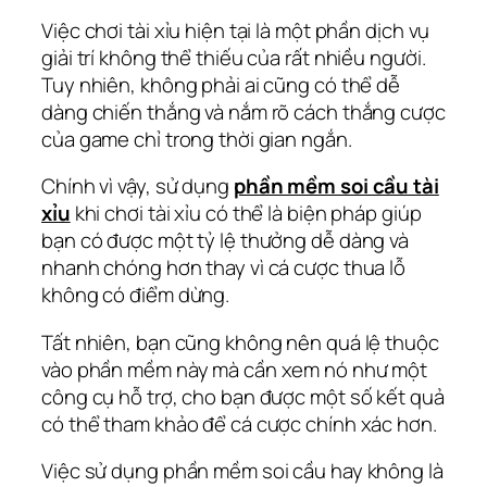
Việc chơi tài xỉu hiện tại là một phần dịch vụ
giải trí không thể thiếu của rất nhiều người.
Tuy nhiên, không phải ai cũng có thể dễ
dàng chiến thắng và nắm rõ cách thắng cược
của game chỉ trong thời gian ngắn.
Chính vì vậy, sử dụng
phần mềm soi cầu tài
xỉu
khi chơi tài xỉu có thể là biện pháp giúp
bạn có được một tỷ lệ thưởng dễ dàng và
nhanh chóng hơn thay vì cá cược thua lỗ
không có điểm dừng.
Tất nhiên, bạn cũng không nên quá lệ thuộc
vào phần mềm này mà cần xem nó như một
công cụ hỗ trợ, cho bạn được một số kết quả
có thể tham khảo để cá cược chính xác hơn.
Việc sử dụng phần mềm soi cầu hay không là