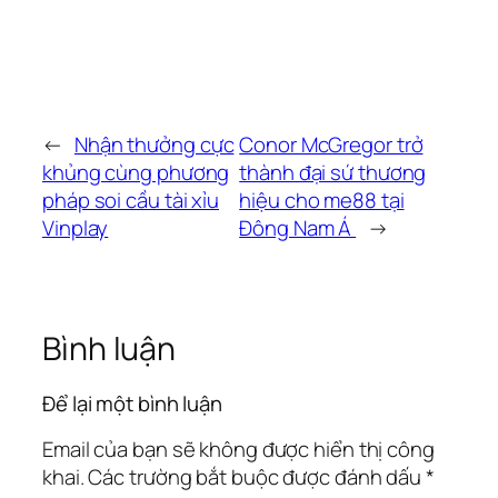
←
Nhận thưởng cực
Conor McGregor trở
khủng cùng phương
thành đại sứ thương
pháp soi cầu tài xỉu
hiệu cho me88 tại
Vinplay
Đông Nam Á
→
Bình luận
Để lại một bình luận
Email của bạn sẽ không được hiển thị công
khai.
Các trường bắt buộc được đánh dấu
*