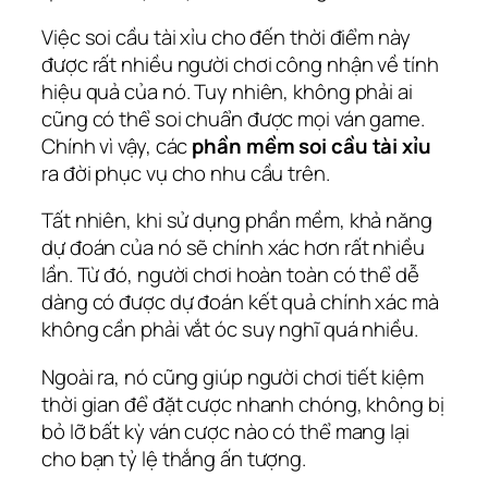
Việc soi cầu tài xỉu cho đến thời điểm này
được rất nhiều người chơi công nhận về tính
hiệu quả của nó. Tuy nhiên, không phải ai
cũng có thể soi chuẩn được mọi ván game.
Chính vì vậy, các
phần mềm soi cầu tài xỉu
ra đời phục vụ cho nhu cầu trên.
Tất nhiên, khi sử dụng phần mềm, khả năng
dự đoán của nó sẽ chính xác hơn rất nhiều
lần. Từ đó, người chơi hoàn toàn có thể dễ
dàng có được dự đoán kết quả chính xác mà
không cần phải vắt óc suy nghĩ quá nhiều.
Ngoài ra, nó cũng giúp người chơi tiết kiệm
thời gian để đặt cược nhanh chóng, không bị
bỏ lỡ bất kỳ ván cược nào có thể mang lại
cho bạn tỷ lệ thắng ấn tượng.