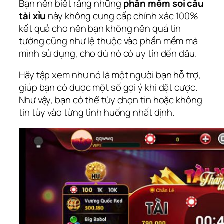
Bạn nên biết rằng những
phần mềm soi cầu
tài xỉu
này không cung cấp chính xác 100%
kết quả cho nên bạn không nên quá tin
tưởng cũng như lệ thuộc vào phần mềm mà
mình sử dụng, cho dù nó có uy tín đến đâu.
Hãy tập xem như nó là một người bạn hỗ trợ,
giúp bạn có được một số gợi ý khi đặt cược.
Như vậy, bạn có thể tùy chọn tin hoặc không
tin tùy vào từng tình huống nhất định.